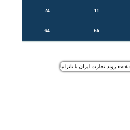
24
11
64
66