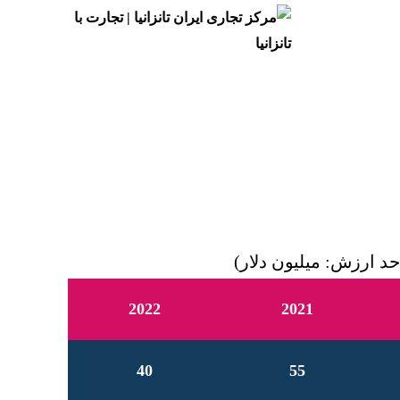
حد ارزش: میلیون دلار)
2022
2021
40
55