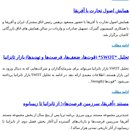
همایش اصول تجارت با آفریقا
همایش اصول تجارت با آفریقا با حضور مسعود برهمن رئیس اتاق مشترک ایران و آفریقا و
با همکاری کمیسیون گمرک، تسهیل صادرات و واردات در سالن همایش های اتاق بازرگانی
کاشان برگزار شد.
ادامه مطلب
تحلیل *SWOT* (قوت‌ها، ضعف‌ها، فرصت‌ها و تهدیدها) بازار تانزانیا
تحلیل SWOT بازار تانزانیا می‌تواند برای سرمایه‌گذاران و شرکت‌هایی که به دنبال ورود به
این بازار هستند، اطلاعات مفیدی ارائه دهد. در ادامه به تحلیل SWOT بازار تانزانیا پرداخته
می‌شود: *قوت‌ها (Strength...
ادامه مطلب
مستند «آفریقا، سرزمین فرصت‌ها»؛ از تانزانیا تا زیمبابوه
جدیدترین مجموعه مستند برون مرزی برنامه ثریا پس از پنج سال از پخش مجموعه مستند
آفریقا سرزمین فرصت‌ها و بازتاب‌های گسترده آن؛آغاز پخش فصل دوم: از تانزانیا تا
زیمبابوه از آثار تاریخی تمدنی هزار ساله ا...