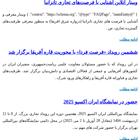
وبینار آنلاین آشنایی با فرصت‌های تجاری تانزانیا
{ "@context": "https://schema.org", "@type": "FAQPage", "mainEntity": } وبینار معرفی و
آشنایی با فرصت های تجاری تانزانیا (دروازه شرق افریقا) به منظور معرفی ظرفیت‌های
گسترده تجاری، ص...
ادامه مطلب
ششمین رویداد «فرصت فردا» با محوریت قاره آفریقا برگزار شد
در این رویداد که با حضور مسئولان معاونت علمی ریاست‌جمهوری، سفیران ایران در
کشورهای آفریقایی و جمعی از فعالان اقتصادی و دانش‌بنیان برگزار شد، ظرفیت‌های
تجاری و فناورانه قاره آفریقا و راهکارهای ورود شرک...
ادامه مطلب
حضور در نمایشگاه ایران اکسپو 2025
نمایشگاه بین‌المللی ایران اکسپو 2025، هفتمین دوره این رویداد تجاری بزرگ، از 8 تا 12
اردیبهشت 1404 (معادل 28 آوریل تا 2 می 2025) در محل دائمی نمایشگاه‌های بین‌المللی
تهران برگزار با حضور شرکت های مهم ب...
ادامه مطلب